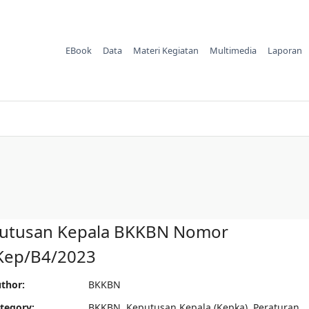
EBook
Data
Materi Kegiatan
Multimedia
Laporan
utusan Kepala BKKBN Nomor
Kep/B4/2023
thor:
BKKBN
tegory:
BKKBN
,
Keputusan Kepala (Kepka)
,
Peraturan