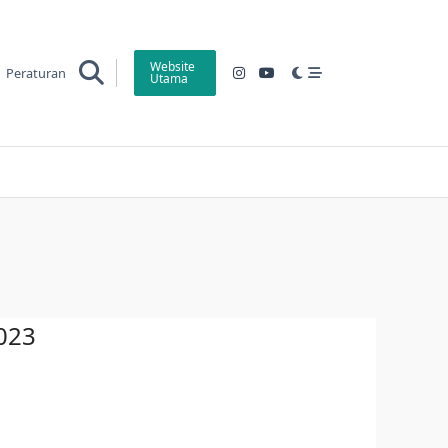
Website
Peraturan
Utama
023