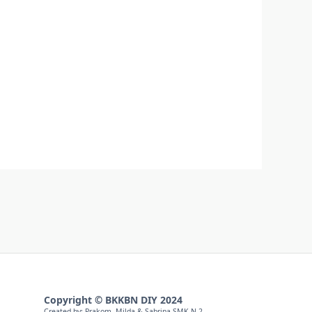
Copyright
©
BKKBN DIY 2024
Created by: Prakom, Milda & Sabrina
SMK N 2