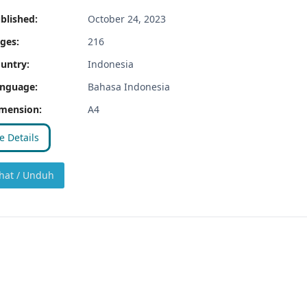
blished:
October 24, 2023
ges:
216
untry:
Indonesia
nguage:
Bahasa Indonesia
mension:
A4
 Details
hat / Unduh