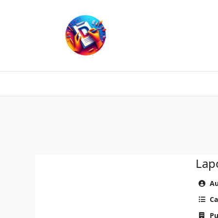
Skip
to
content
Lap
Au
Ca
Pu