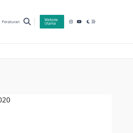
Website
Peraturan
Utama
020