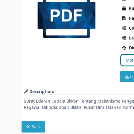
Pu
Pa
Co
La
Di
More
Li
Description:
Surat Edaran Kepala Bkkbn Tentang Mekanisme Pengen
Pegawai Dilingkungan Bkkbn Pusat Dlm Tatanan Norm
Back