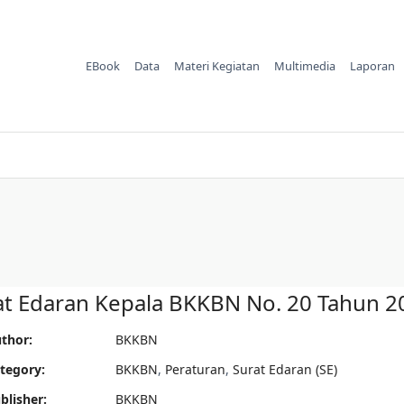
EBook
Data
Materi Kegiatan
Multimedia
Laporan
at Edaran Kepala BKKBN No. 20 Tahun 2
thor:
BKKBN
tegory:
BKKBN
,
Peraturan
,
Surat Edaran (SE)
blisher:
BKKBN