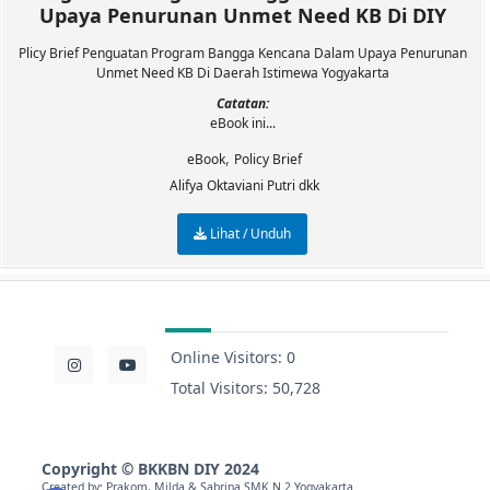
Upaya Penurunan Unmet Need KB Di DIY
Plicy Brief Penguatan Program Bangga Kencana Dalam Upaya Penurunan
Unmet Need KB Di Daerah Istimewa Yogyakarta
Catatan:
eBook ini...
,
eBook
Policy Brief
Alifya Oktaviani Putri dkk
Lihat / Unduh
Online Visitors:
0
Total Visitors:
50,728
Copyright
©
BKKBN DIY 2024
Created by: Prakom, Milda & Sabrina
SMK N 2 Yogyakarta