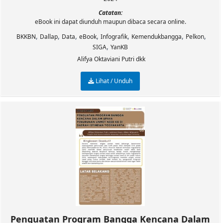
Catatan:
eBook ini dapat diunduh maupun dibaca secara online.
,
,
,
,
,
,
,
BKKBN
Dallap
Data
eBook
Infografik
Kemendukbangga
Pelkon
,
SIGA
YanKB
Alifya Oktaviani Putri dkk
Lihat / Unduh
Penguatan Program Bangga Kencana Dalam