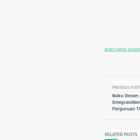
BUKU HASIL KAJI
<span
PREVIOUS POS
class="nav-
Buku Dosen 
subtitle
Integrasiden
screen-
Perguruan T
reader-
text">Page</s
RELATED POSTS