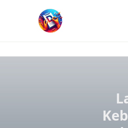
Skip
to
content
L
Keb