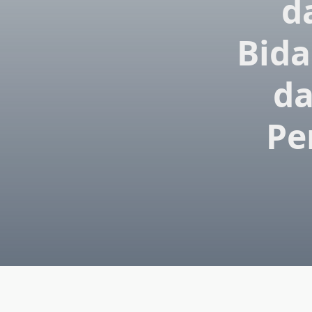
d
Bida
da
Pe