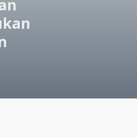
ian
ukan
n