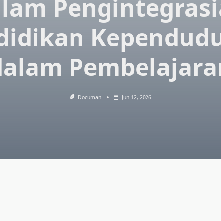
lam Pengintegras
didikan Kependud
dalam Pembelajara
Documan
Jun 12, 2026