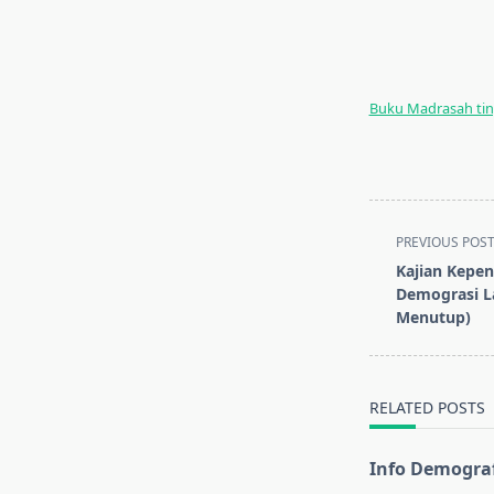
Buku Madrasah ti
<span
PREVIOUS POS
class="nav-
Kajian Kepen
subtitle
Demograsi L
screen-
Menutup)
reader-
text">Page</s
RELATED POSTS
Info Demograf