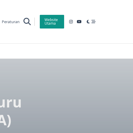
Website
Peraturan
Utama
uru
A)