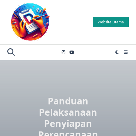
Skip
to
content
Website Utama
Panduan
Pelaksanaan
Penyiapan
Perencanaan