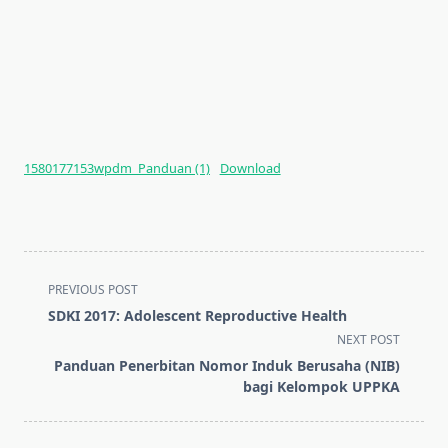
1580177153wpdm_Panduan (1)
Download
<span
PREVIOUS POST
class="nav-
SDKI 2017: Adolescent Reproductive Health
subtitle
NEXT POST
screen-
Panduan Penerbitan Nomor Induk Berusaha (NIB)
reader-
bagi Kelompok UPPKA
text">Page</span>