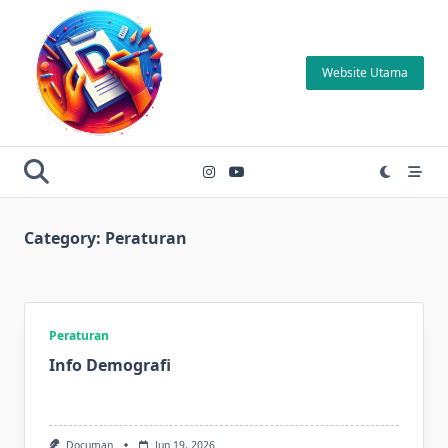
Skip
to
content
Website Utama
Category:
Peraturan
Peraturan
Info Demografi
Documan
Jun 19, 2026