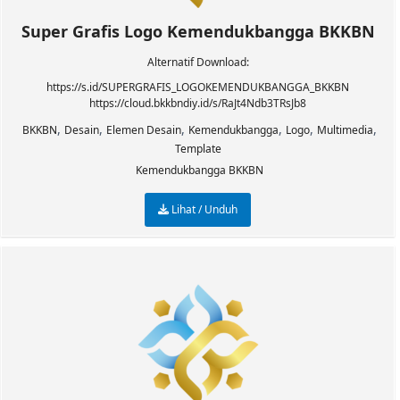
Super Grafis Logo Kemendukbangga BKKBN
Alternatif Download:
https://s.id/SUPERGRAFIS_LOGOKEMENDUKBANGGA_BKKBN
https://cloud.bkkbndiy.id/s/RaJt4Ndb3TRsJb8
,
,
,
,
,
,
BKKBN
Desain
Elemen Desain
Kemendukbangga
Logo
Multimedia
Template
Kemendukbangga BKKBN
Lihat / Unduh