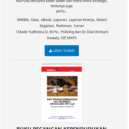
KB/PLKB bersama kader-kader dan mitra-mitra strategis,
tentunya juga
perlu...
,
,
,
,
,
BKKBN
Data
eBook
Laporan
Laporan Kinerja
Materi
,
,
Kegiatan
Pedoman
Survei
I Made Yudhistira D, M.Psi., Psikolog dan Dr. Dian Kristiani
Irawaty, SIP, MAPS
Lihat / Unduh