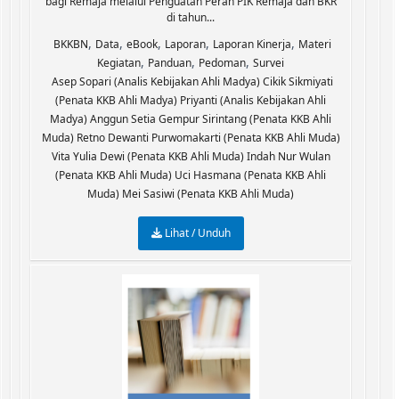
bagi Remaja melalui Penguatan Peran PIK Remaja dan BKR
di tahun...
,
,
,
,
,
BKKBN
Data
eBook
Laporan
Laporan Kinerja
Materi
,
,
,
Kegiatan
Panduan
Pedoman
Survei
Asep Sopari (Analis Kebijakan Ahli Madya) Cikik Sikmiyati
(Penata KKB Ahli Madya) Priyanti (Analis Kebijakan Ahli
Madya) Anggun Setia Gempur Sirintang (Penata KKB Ahli
Muda) Retno Dewanti Purwomakarti (Penata KKB Ahli Muda)
Vita Yulia Dewi (Penata KKB Ahli Muda) Indah Nur Wulan
(Penata KKB Ahli Muda) Uci Hasmana (Penata KKB Ahli
Muda) Mei Sasiwi (Penata KKB Ahli Muda)
Lihat / Unduh